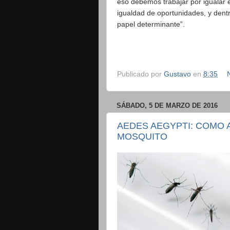
eso debemos trabajar por igualar el
igualdad de oportunidades, y dentr
papel determinante”.
Publicado por
Gustavo
en
8:35
SÁBADO, 5 DE MARZO DE 2016
AEDES AEGYPTI: COMO 
MOSQUITO