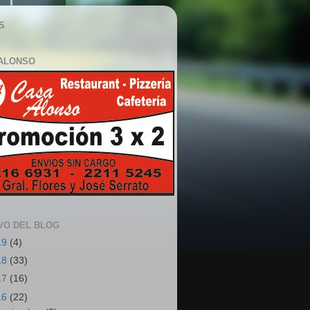
S
ALONSO
VO DEL BLOG
19
(4)
18
(33)
17
(16)
16
(22)