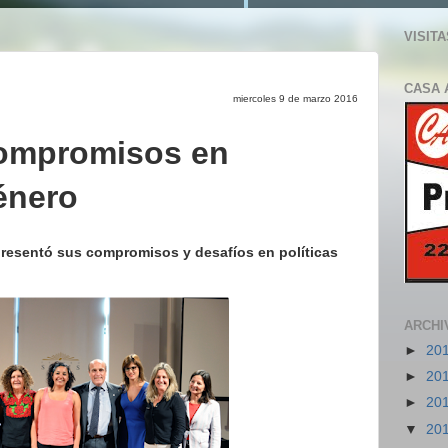
VISITA
CASA 
miercoles 9 de marzo 2016
compromisos en
énero
resentó sus compromisos y desafíos en políticas
ARCHI
►
20
►
20
►
20
▼
20