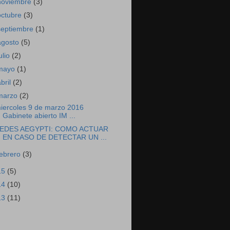
noviembre
(3)
octubre
(3)
septiembre
(1)
agosto
(5)
ulio
(2)
mayo
(1)
abril
(2)
marzo
(2)
iercoles 9 de marzo 2016
Gabinete abierto IM ...
EDES AEGYPTI: COMO ACTUAR
EN CASO DE DETECTAR UN ...
febrero
(3)
15
(5)
14
(10)
13
(11)