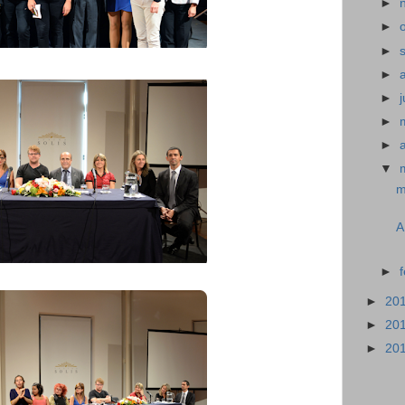
►
►
►
►
►
j
►
►
▼
m
A
►
►
20
►
20
►
20