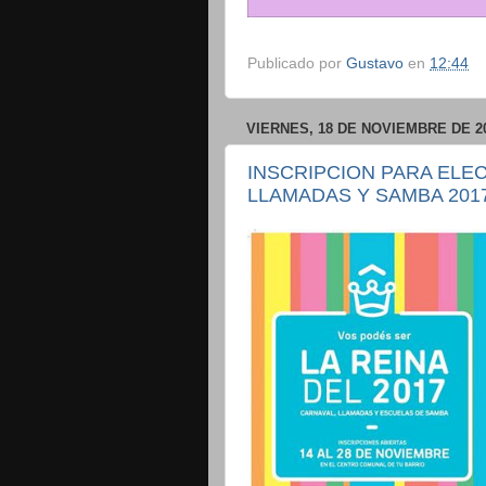
Publicado por
Gustavo
en
12:44
VIERNES, 18 DE NOVIEMBRE DE 2
INSCRIPCION PARA ELE
LLAMADAS Y SAMBA 201