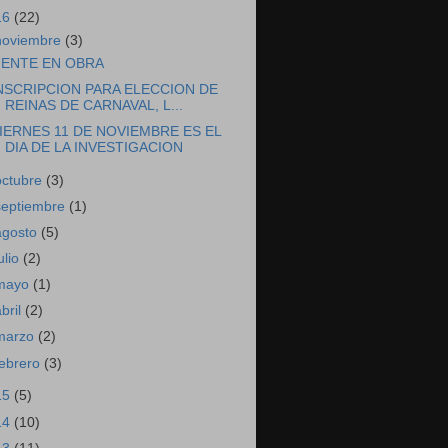
16
(22)
noviembre
(3)
ENTE EN OBRA
NSCRIPCION PARA ELECCION DE
REINAS DE CARNAVAL, L...
IERNES 11 DE NOVIEMBRE ES EL
DIA DE LA INVESTIGACION
octubre
(3)
septiembre
(1)
agosto
(5)
ulio
(2)
mayo
(1)
abril
(2)
marzo
(2)
febrero
(3)
15
(5)
14
(10)