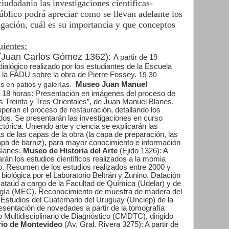
ciudadanía las investigaciones científicas-
úblico podrá apreciar como se llevan adelante los
igación, cuál es su importancia y que conceptos
uientes:
(Juan Carlos Gómez 1362):
A partir de 19
ialógico realizado por los estudiantes de la Escuela
e la FADU sobre la obra de Pierre Fossey.
19.30
es en patios y galerías.
Museo Juan Manuel
a 18 horas: Presentación en imágenes del proceso de
s Treinta y Tres Orientales”, de Juan Manuel Blanes.
eran el proceso de restauración, detallando los
ados. Se presentarán las investigaciones en curso
ictórica. Uniendo arte y ciencia se explicarán las
cas de las capas de la obra (la capa de preparación, las
capa de barniz), para mayor conocimiento e información
Blanes.
Museo de Historia del Arte
(Ejido 1326): A
rán los estudios científicos realizados a la momia
o.
Resumen de los estudios realizados entre 2000 y
iológica por el Laboratorio Beltrán y Zunino.
Datación
 ataúd a cargo de la Facultad de Química (Udelar) y de
ogía (MEC). Reconocimiento de muestra de madera del
e Estudios del Cuaternario del Uruguay (Unciep) de la
esentación de novedades a partir de la tomografía
 Multidisciplinario de Diagnóstico (CMDTC), dirigido
rio de Montevideo
(Av. Gral. Rivera 3275): A partir de