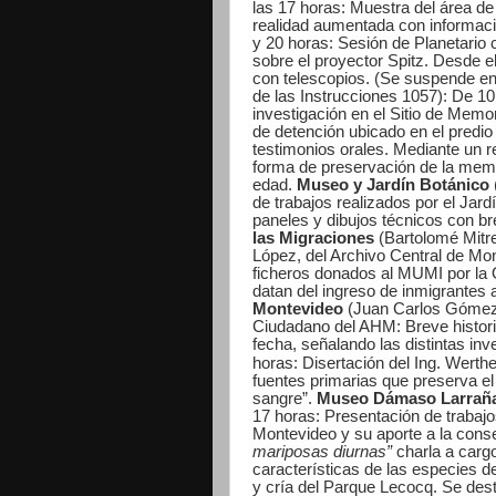
las 17 horas:
Muestra del área de
realidad aumentada con informació
y 20 horas:
Sesión de Planetario c
sobre el proyector Spitz.
Desde el
con telescopios. (Se suspende en 
de las Instrucciones 1057):
De 10
investigación en el Sitio de Memor
de detención ubicado en el predio 
testimonios orales. Mediante un re
forma de preservación de la memo
edad.
Museo y Jardín Botánico
de trabajos realizados por el Jar
paneles y dibujos técnicos con br
las Migraciones
(Bartolomé Mitre
López, del Archivo Central de Mo
ficheros donados al MUMI por la 
datan del ingreso de inmigrantes 
Montevideo
(Juan Carlos Gómez
Ciudadano del AHM: Breve histori
fecha, señalando las distintas in
horas:
Disertación del Ing. Werth
fuentes primarias que preserva el
sangre”.
Museo Dámaso Larrañ
17 horas:
Presentación de trabajo
Montevideo y su aporte a la cons
mariposas diurnas”
charla a cargo
características de las especies d
y cría del Parque Lecocq. Se des