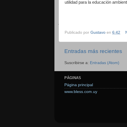
utilidad para la educación ambient
·
Publicado por
Gustavo
en
6:42
Entradas más recientes
Suscribirse a:
Entradas (Atom)
PÁGINAS
Página principal
www.bless.com.uy