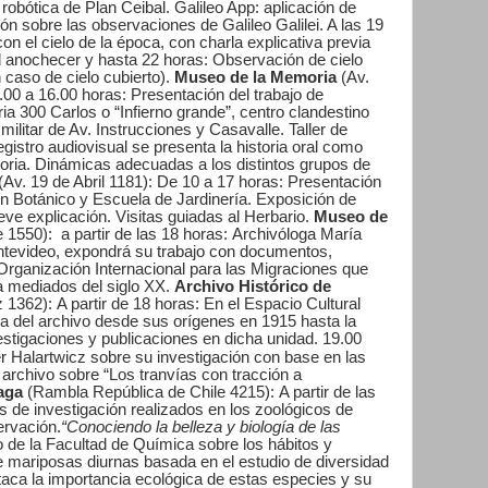
 robótica de Plan Ceibal.
Galileo App: aplicación de
n sobre las observaciones de Galileo Galilei. A las 19
on el cielo de la época, con charla explicativa previa
 anochecer y hasta 22 horas:
Observación de cielo
caso de cielo cubierto).
Museo de la Memoria
(Av.
.00 a 16.00 horas:
Presentación del trabajo de
ia 300 Carlos o “Infierno grande”, centro clandestino
militar de Av. Instrucciones y Casavalle.
Taller de
gistro audiovisual se presenta la historia oral como
ria. Dinámicas adecuadas a los distintos grupos de
(Av. 19 de Abril 1181):
De 10 a 17 horas:
Presentación
dín Botánico y Escuela de Jardinería.
Exposición de
eve explicación.
Visitas guiadas al Herbario.
Museo de
 1550): a partir de las 18 horas:
Archivóloga María
ntevideo, expondrá su trabajo con documentos,
Organización Internacional para las Migraciones que
a mediados del siglo XX.
Archivo Histórico de
 1362):
A partir de 18 horas:
En el Espacio Cultural
a del archivo desde sus orígenes en 1915 hasta la
vestigaciones y publicaciones en dicha unidad.
19.00
er Halartwicz sobre su investigación con base en las
 archivo sobre “Los tranvías con tracción a
aga
(Rambla República de Chile 4215):
A partir de las
s de investigación realizados en los zoológicos de
ervación.
“Conociendo la belleza y biología de las
 de la Facultad de Química sobre los hábitos y
e mariposas diurnas basada en el estudio de diversidad
taca la importancia ecológica de estas especies y su