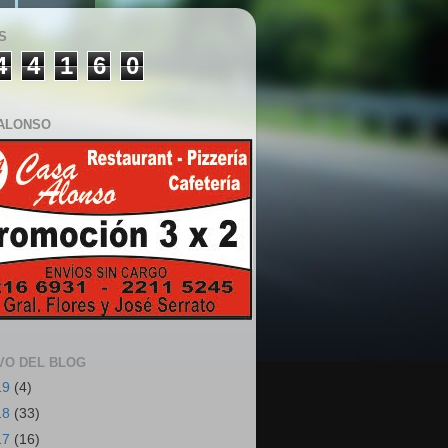
S
4
4
1
6
0
ALONSO
VO DEL BLOG
19
(4)
18
(33)
17
(16)