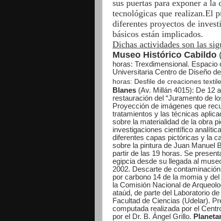
sus puertas para exponer a la 
tecnológicas que realizan.El p
diferentes proyectos de invest
básicos están implicados.
Dichas actividades son las sig
Museo Histórico Cabildo
horas: Trexdimensional. Espacio d
Universitaria Centro de Diseño d
horas: Desfile de creaciones textil
Blanes
(Av. Millán 4015): De 12 
restauración del “Juramento de lo
Proyección de imágenes que recup
tratamientos y las técnicas aplic
sobre la materialidad de la obra p
investigaciones científico analíti
diferentes capas pictóricas y la 
sobre la pintura de Juan Manuel 
partir de las 19 horas.
Se presenta
egipcia desde su llegada al muse
2002.
Descarte de contaminación b
por carbono 14 de la momia y del
la Comisión Nacional de Arqueol
ataúd, de parte del Laboratorio d
Facultad de Ciencias (Udelar).
Pr
computada realizada por el Centro
por el Dr. B. Ángel Grillo.
Planeta