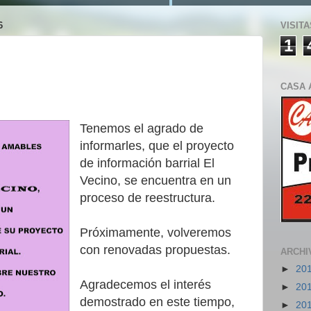
6
VISITA
1
CASA 
Tenemos el agrado de
informarles, que el proyecto
de información barrial El
Vecino, se encuentra en un
proceso de reestructura.
Próximamente, volveremos
con renovadas propuestas.
ARCHI
►
20
Agradecemos el interés
►
20
demostrado en este tiempo,
►
20