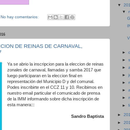
▼
20
▼
No hay comentarios:
G
I
016
V
CCION DE REINAS DE CARNAVAL,
7
►
►
Ya se abrio la inscripcion para la eleccion de reinas
►
zonales de carnaval, llamadas y samba 2017 que
►
j
luego participaran en la eleccion final en
representación del Municipio D y del comunal.
►
Podes inscribirte en el CCZ 11 y 10. Recibimos en
►
nuestro email particular el comunicado de prensa
►
de la IMM informando sobre dicha inscripción de
esta manera:::
►
►
20
Sandro Baptista
►
20