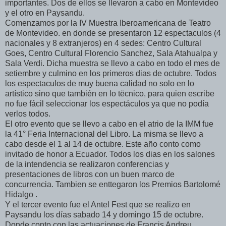
importantes. Dos de ellos se llevaron a cabo en Montevideo
y el otro en Paysandu.
Comenzamos por la IV Muestra Iberoamericana de Teatro
de Montevideo. en donde se presentaron 12 espectaculos (4
nacionales y 8 extranjeros) en 4 sedes: Centro Cultural
Goes, Centro Cultural Florencio Sanchez, Sala Atahualpa y
Sala Verdi. Dicha muestra se llevo a cabo en todo el mes de
setiembre y culmino en los primeros dias de octubre. Todos
los espectaculos de muy buena calidad no solo en lo
artístico sino que también en lo tëcnico, para quien escribe
no fue fácil seleccionar los espectáculos ya que no podía
verlos todos.
El otro evento que se llevo a cabo en el atrio de la IMM fue
la 41° Feria Internacional del Libro. La misma se llevo a
cabo desde el 1 al 14 de octubre. Este año conto como
invitado de honor a Ecuador. Todos los dias en los salones
de la intendencia se realizaron conferencias y
presentaciones de libros con un buen marco de
concurrencia. Tambien se enttegaron los Premios Bartolomé
Hidalgo .
Y el tercer evento fue el Antel Fest que se realizo en
Paysandu los días sabado 14 y domingo 15 de octubre.
Donde conto con las actuaciones de Francis Andreu,