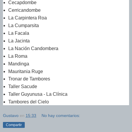
Cecapdombe
Cerricandombe
La Carpintera Roa
La Cumparsita
La Facala
La Jacinta
La Nación Candombera
La Roma
Mandinga
Mauritania Ruge
Tronar de Tambores
Taller Sacude
Taller Guyunusa - La Clínica
Tambores del Cielo
Gustavo
en
15:33
No hay comentarios:
Compartir