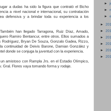
►
lugar a dudas ha sido la figura que contrató el Bicho
►
ncia a nivel nacional e internacional, su contratación
►
ínea defensiva y a brindar toda su experiencia a los
►
20
►
20
 También han llegado Tarragona, Ruiz Díaz, Amado,
rquero Ramiro Bentancur, entre otros. Ellos sumados a
►
20
s Rodríguez, Bryan De Souza, Gonzalo Gadea, Rizzo,
►
20
 la continuidad de Deivis Barone, Damian González y
►
20
el donde se conjuga la juventud con la experiencia.
►
20
un amistoso con Rampla Jrs. en el Estadio Olímpico,
v. Gral. Flores vaya tomando forma y rodaje.