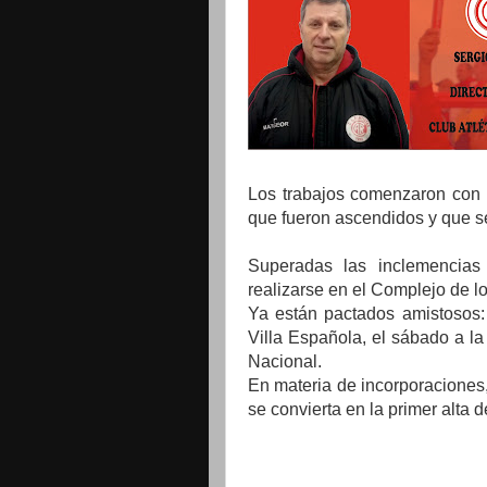
Los trabajos comenzaron con l
que fueron ascendidos y que s
Superadas las inclemencias
realizarse en el Complejo de
Ya están pactados amistosos:
Villa Española, el sábado a la
Nacional.
En materia de incorporaciones,
se convierta en la primer alta 