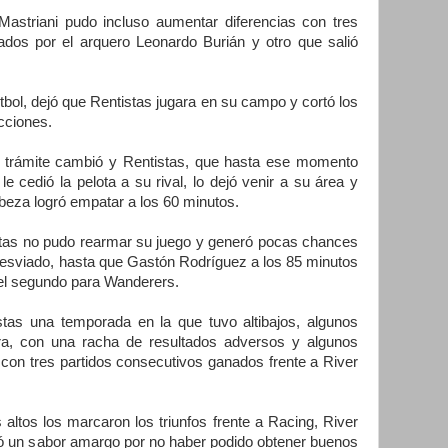
ani pudo incluso aumentar diferencias con tres
ados por el arquero Leonardo Burián y otro que salió
, dejó que Rentistas jugara en su campo y cortó los
acciones.
mite cambió y Rentistas, que hasta ese momento
e cedió la pelota a su rival, lo dejó venir a su área y
beza logró empatar a los 60 minutos.
s no pudo rearmar su juego y generó pocas chances
 desviado, hasta que Gastón Rodríguez a los 85 minutos
 el segundo para Wanderers.
na temporada en la que tuvo altibajos, algunos
ura, con una racha de resultados adversos y algunos
 con tres partidos consecutivos ganados frente a River
os los marcaron los triunfos frente a Racing, River
dó un sabor amargo por no haber podido obtener buenos