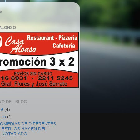
S
ALONSO
VO DEL BLOG
19
(4)
ulio
(1)
OMEDIAS DE DIFERENTES
ESTILOS HAY EN DEL
NOTARIADO