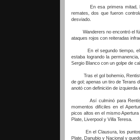
En esa primera mitad, Mastri
remates, dos que fueron control
desviado.
Wanderers no encontró el fútbol
ataques rojos con reiteradas infr
En el segundo tiempo, el trá
estaba logrando la permanencia, l
Sergio Blanco con un golpe de ca
Tras el gol bohemio, Rentista
de gol; apenas un tiro de Terans
anotó con definición de izquierda
Así culminó para Rentistas u
momentos difíciles en el Apert
picos altos en el mismo Apertura
Plate, Liverpool y Villa Teresa.
En el Clausura, los puntos alt
Plate, Danubio y Nacional y que