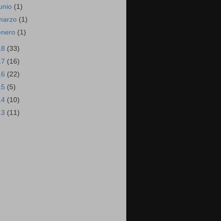
junio
(1)
marzo
(1)
enero
(1)
18
(33)
17
(16)
16
(22)
15
(5)
14
(10)
13
(11)