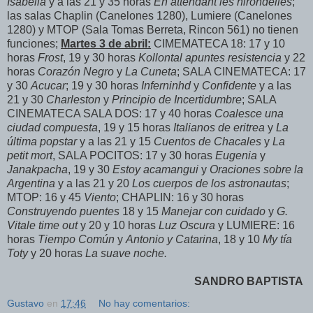
Isabella
y a las 21 y 35 horas
En attendant les hirondelles
;
las salas Chaplin (Canelones 1280), Lumiere (Canelones
1280) y MTOP (Sala Tomas Berreta, Rincon 561) no tienen
funciones;
Martes 3 de abril:
CIMEMATECA 18: 17 y 10
horas
Frost
, 19 y 30 horas
Kollontal apuntes resistencia
y 22
horas
Corazón Negro
y
La Cuneta
; SALA CINEMATECA: 17
y 30
Acucar
; 19 y 30 horas
Inferninhd
y
Confidente
y a las
21 y 30
Charleston
y
Principio de Incertidumbre
; SALA
CINEMATECA SALA DOS: 17 y 40 horas
Coalesce una
ciudad compuesta
, 19 y 15 horas
Italianos de eritrea
y
La
última popstar
y a las 21 y 15
Cuentos de Chacales
y
La
petit mort
, SALA POCITOS: 17 y 30 horas
Eugenia
y
Janakpacha
, 19 y 30
Estoy acamangui
y
Oraciones sobre la
Argentina
y a las 21 y 20
Los cuerpos de los astronautas
;
MTOP: 16 y 45
Viento
; CHAPLIN: 16 y 30 horas
Construyendo puentes
18 y 15
Manejar con cuidado
y
G.
Vitale time out
y 20 y 10 horas
Luz Oscura
y LUMIERE: 16
horas
Tiempo Común
y
Antonio y Catarina
, 18 y 10
My tía
Toty
y 20 horas
La suave noche.
SANDRO BAPTISTA
Gustavo
en
17:46
No hay comentarios: