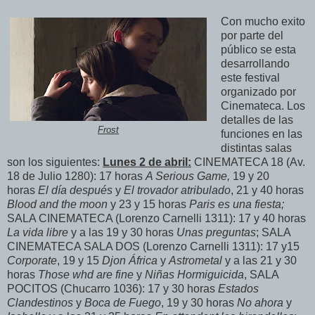
Con mucho exito
por parte del
público se esta
desarrollando
este festival
organizado por
Cinemateca. Los
detalles de las
Frost
funciones en las
distintas salas
son los siguientes:
Lunes 2 de abril:
CINEMATECA 18 (Av.
18 de Julio 1280): 17 horas
A Serious Game,
19 y 20
horas
El día después
y
El trovador atribulado
, 21 y 40 horas
Blood and the moon
y 23 y 15 horas
Paris es una fiesta;
SALA CINEMATECA (Lorenzo Carnelli 1311): 17 y 40 horas
La vida libre
y a las 19 y 30 horas
Unas preguntas
; SALA
CINEMATECA SALA DOS (Lorenzo Carnelli 1311): 17 y15
Corporate
, 19 y 15
Djon África
y
Astrometal
y a las 21 y 30
horas
Those whd are fine
y
Niñas Hormiguicida
, SALA
POCITOS (Chucarro 1036): 17 y 30 horas
Estados
Clandestinos
y
Boca de Fuego
, 19 y 30 horas
No ahora
y