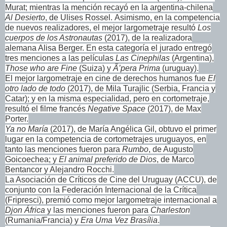
Murat; mientras la mención recayó en la argentina-chilena
Al Desierto
, de Ulises Rossel.
Asimismo, en la competencia
de nuevos realizadores, el mejor largometraje resultó
Los
cuerpos de los Astronautas
(2017), de la realizadora
alemana Alisa Berger.
En esta categoría el jurado entregó
tres menciones a las películas
Las Cinephilas
(Argentina),
Those who are Fine
(Suiza) y
Ã’pera Prima
(uruguay).
El mejor largometraje en cine de derechos humanos fue
El
otro lado de todo
(2017), de Mila Turajlic (Serbia, Francia y
Catar); y en la misma especialidad, pero en cortometraje,
resultó el filme francés
Negative Space
(2017), de Max
Porter.
Ya no María
(2017), de María Angélica Gil, obtuvo el primer
lugar en la competencia de cortometrajes uruguayos, en
tanto las menciones fueron para
Rumbo
, de Augusto
Goicoechea; y
El animal preferido de Dios
, de Marco
Bentancor y Alejandro Rocchi.
La Asociación de Críticos de Cine del Uruguay (ACCU), de
conjunto con la Federación Internacional de la Crítica
(Fripresci), premió como mejor largometraje internacional a
Djon África
y las menciones fueron para
Charleston
(Rumania/Francia) y
Era Uma Vez Brasília
.