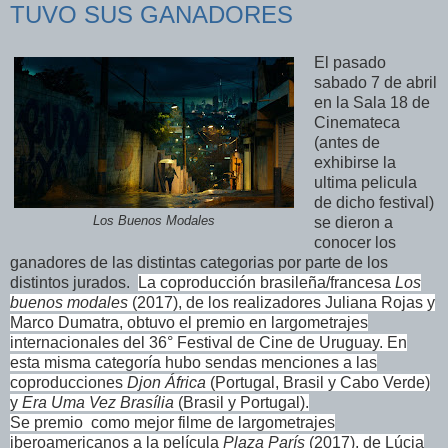
TUVO SUS GANADORES
El pasado
sabado 7 de abril
en la Sala 18 de
Cinemateca
(antes de
exhibirse la
ultima pelicula
de dicho festival)
Los Buenos Modales
se dieron a
conocer los
ganadores de las distintas categorias por parte de los
distintos jurados.
La coproducción brasileña/francesa
Los
buenos modales
(2017), de los realizadores Juliana Rojas y
Marco Dumatra, obtuvo el premio en largometrajes
internacionales del 36° Festival de Cine de Uruguay.
En
esta misma categoría hubo
sendas menciones a las
coproducciones
Djon África
(Portugal, Brasil y Cabo Verde)
y
Era Uma Vez Brasília
(Brasil y Portugal).
Se premio
como mejor filme de largometrajes
iberoamericanos a la película
Plaza París
(2017), de Lúcia