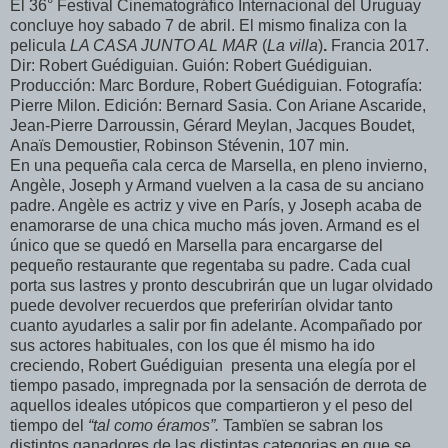
El 36° Festival Cinematográfico Internacional del Uruguay
concluye hoy sabado 7 de abril. El mismo finaliza con la
pelicula
LA CASA JUNTO AL MAR
(
La villa
)
.
Francia 2017.
Dir: Robert Guédiguian. Guión: Robert Guédiguian.
Producción: Marc Bordure, Robert Guédiguian. Fotografía:
Pierre Milon. Edición: Bernard Sasia.
Con Ariane Ascaride,
Jean-Pierre Darroussin, Gérard Meylan, Jacques Boudet,
Anaïs Demoustier, Robinson Stévenin, 107 min.
En una pequeña cala cerca de Marsella, en pleno invierno,
Angèle, Joseph y Armand vuelven a la casa de su anciano
padre. Angèle es actriz y vive en París, y Joseph acaba de
enamorarse de una chica mucho más joven. Armand es el
único que se quedó en Marsella para encargarse del
pequeño restaurante que regentaba su padre. Cada cual
porta sus lastres y pronto descubrirán que un lugar olvidado
puede devolver recuerdos que preferirían olvidar tanto
cuanto ayudarles a salir por fin adelante. Acompañado por
sus actores habituales, con los que él mismo ha ido
creciendo, Robert Guédiguian
presenta una elegía por el
tiempo pasado, impregnada por la sensación de derrota de
aquellos ideales utópicos que compartieron y el peso del
tiempo del
“tal como éramos”.
Tambïen se sabran los
distintos ganadores de las distintas categorias en que se