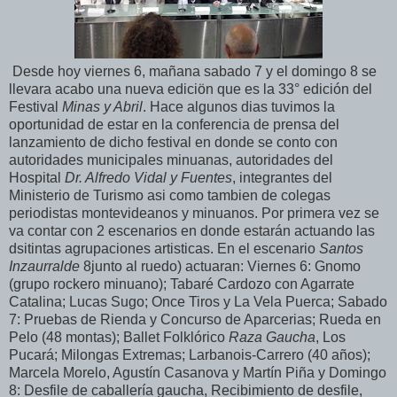
Desde hoy viernes 6, mañana sabado 7 y el domingo 8 se
llevara acabo una nueva ediciön que es la 33° edición del
Festival
Minas y Abril
. Hace algunos dias tuvimos la
oportunidad de estar en la conferencia de prensa del
lanzamiento de dicho festival en donde se conto con
autoridades municipales minuanas, autoridades del
Hospital
Dr. Alfredo Vidal y Fuentes
, integrantes del
Ministerio de Turismo asi como tambien de colegas
periodistas montevideanos y minuanos. Por primera vez se
va contar con 2 escenarios en donde estarán actuando las
dsitintas agrupaciones artisticas. En el escenario
Santos
Inzaurralde
8junto al ruedo) actuaran: Viernes 6: Gnomo
(grupo rockero minuano); Tabaré Cardozo con Agarrate
Catalina; Lucas Sugo; Once Tiros y La Vela Puerca; Sabado
7: Pruebas de Rienda y Concurso de Aparcerias; Rueda en
Pelo (48 montas); Ballet Folklórico
Raza Gaucha
, Los
Pucará; Milongas Extremas; Larbanois-Carrero (40 años);
Marcela Morelo, Agustín Casanova y Martín Piña y Domingo
8: Desfile de caballería gaucha, Recibimiento de desfile,