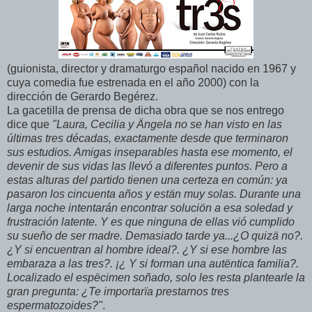
(guionista, director y dramaturgo español nacido en 1967 y
cuya comedia fue estrenada en el año 2000) con la
dirección de Gerardo Begérez.
La gacetilla de prensa de dicha obra que se nos entrego
dice que
"Laura, Cecilia y Ängela no se han visto en las
últimas tres décadas, exactamente desde que terminaron
sus estudios. Amigas inseparables hasta ese momento, el
devenir de sus vidas las llevó a diferentes puntos. Pero a
estas alturas del partido tienen una certeza en común: ya
pasaron los cincuenta años y estän muy solas. Durante una
larga noche intentarán encontrar soluciön a esa soledad y
frustración latente. Y es que ninguna de ellas vió cumplido
su sueño de ser madre. Demasiado tarde ya...¿O quizä no?.
¿Y si encuentran al hombre ideal?. ¿Y si ese hombre las
embaraza a las tres?. ¡¿ Y si forman una autëntica familia?.
Localizado el espëcimen soñado, solo les resta plantearle la
gran pregunta: ¿Te importarïa prestarnos tres
espermatozoides?"
.