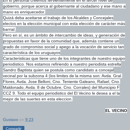
En lo personal creemos fervientemente en el tercer nivel de
gobierno, porque acerca al gobernante al ciudadano y ese mano a
mano es enriquecedor.
Quizá deba aceitarse el trabajo de los Alcaldes y Concejales
electos en la elección municipal con esta elección de carácter más
barrial.
Pero en sí, es un ámbito de intercambio de ideas, y generación de
propuestas en favor de la comunidad que, además contiene un
grado de compromiso social y apego a la vocación de servicio tan
característica de los uruguayos
Caracteristicas que tiene uno de los integrantes de nuestro equipo
periodistico. Nos estamos refiriendo a nuestro periodista estrella
Sandro Baptista quien se postula como candidato a concejal
vecinal por la subzona 4 (los limites de la misma son: Avda. Gral.
Flores, Avda. Jose Belloni, Cno. Teniente Galeano, Rafael, Cno.
Maldonado, Avda. 8 de Octubre, Cno. Corrales) del Municipio F
CCZ 9. Todo el equipo periodistico del El Vecino le desea a el la
mejor de las suertes en esta eleccion.
EL VECINO
Gustavo
en
9:23
Compartir